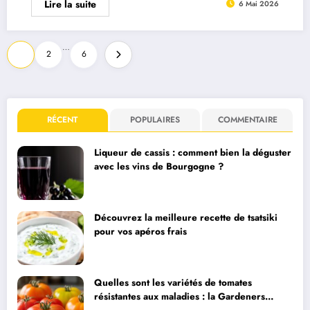
Lire la suite
6 Mai 2026
Pagination
…
1
2
6
des
publications
RÉCENT
POPULAIRES
COMMENTAIRE
Liqueur de cassis : comment bien la déguster
avec les vins de Bourgogne ?
Découvrez la meilleure recette de tsatsiki
pour vos apéros frais
Quelles sont les variétés de tomates
résistantes aux maladies : la Gardeners