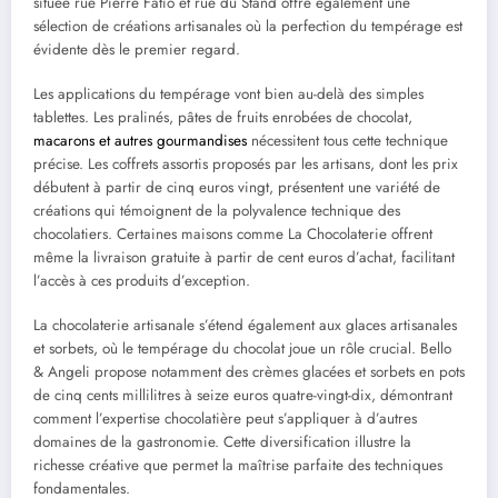
située rue Pierre Fatio et rue du Stand offre également une
sélection de créations artisanales où la perfection du tempérage est
évidente dès le premier regard.
Les applications du tempérage vont bien au-delà des simples
tablettes. Les pralinés, pâtes de fruits enrobées de chocolat,
macarons et autres gourmandises
nécessitent tous cette technique
précise. Les coffrets assortis proposés par les artisans, dont les prix
débutent à partir de cinq euros vingt, présentent une variété de
créations qui témoignent de la polyvalence technique des
chocolatiers. Certaines maisons comme La Chocolaterie offrent
même la livraison gratuite à partir de cent euros d’achat, facilitant
l’accès à ces produits d’exception.
La chocolaterie artisanale s’étend également aux glaces artisanales
et sorbets, où le tempérage du chocolat joue un rôle crucial. Bello
& Angeli propose notamment des crèmes glacées et sorbets en pots
de cinq cents millilitres à seize euros quatre-vingt-dix, démontrant
comment l’expertise chocolatière peut s’appliquer à d’autres
domaines de la gastronomie. Cette diversification illustre la
richesse créative que permet la maîtrise parfaite des techniques
fondamentales.