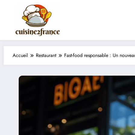
Aller
au
contenu
Accueil
Restaurant
Fast-food responsable : Un nouvea