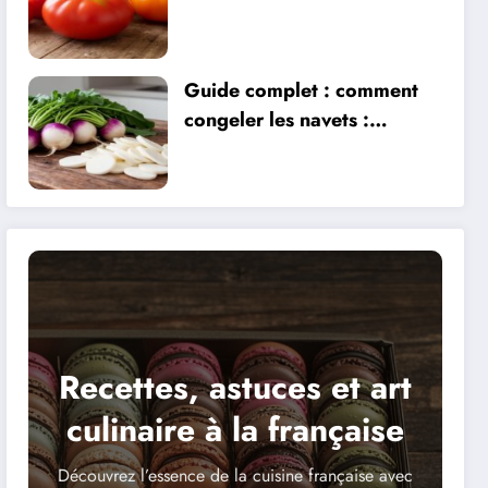
maladies : la Gardeners
Delight et ses alternatives
Guide complet : comment
congeler les navets :
astuces et techniques
essentielles pour préserver
leur fraîcheur
Recettes, astuces et art
culinaire à la française
Découvrez l’essence de la cuisine française avec