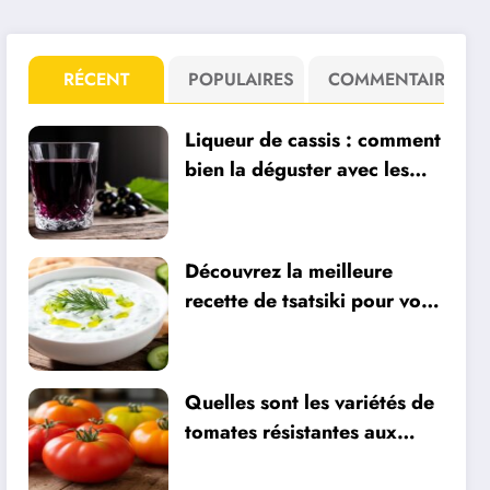
RÉCENT
POPULAIRES
COMMENTAIRE
Liqueur de cassis : comment
bien la déguster avec les
vins de Bourgogne ?
Découvrez la meilleure
recette de tsatsiki pour vos
apéros frais
Quelles sont les variétés de
tomates résistantes aux
maladies : la Gardeners