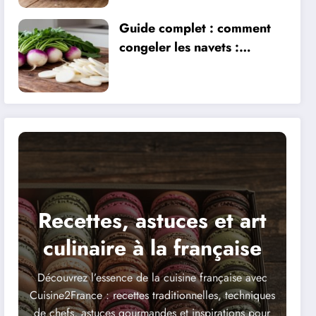
Delight et ses alternatives
Guide complet : comment
congeler les navets :
astuces et techniques
essentielles pour préserver
leur fraîcheur
Recettes, astuces et art
culinaire à la française
Découvrez l’essence de la cuisine française avec
Cuisine2France : recettes traditionnelles, techniques
de chefs, astuces gourmandes et inspirations pour