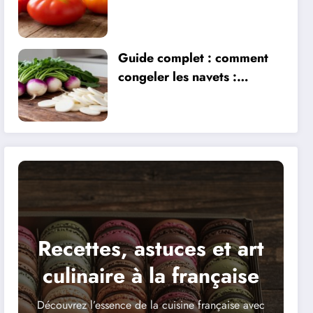
maladies : la Gardeners
Delight et ses alternatives
Guide complet : comment
congeler les navets :
astuces et techniques
essentielles pour préserver
leur fraîcheur
Recettes, astuces et art
culinaire à la française
Découvrez l’essence de la cuisine française avec