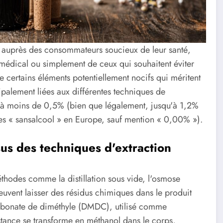
e auprès des consommateurs soucieux de leur santé,
médical ou simplement de ceux qui souhaitent éviter
e certains éléments potentiellement nocifs qui méritent
ipalement liées aux différentes techniques de
ool à moins de 0,5% (bien que légalement, jusqu'à 1,2%
tées « sansalcool » en Europe, sauf mention « 0,00% »).
sus des techniques d'extraction
méthodes comme la distillation sous vide, l'osmose
euvent laisser des résidus chimiques dans le produit
icarbonate de diméthyle (DMDC), utilisé comme
stance se transforme en méthanol dans le corps,