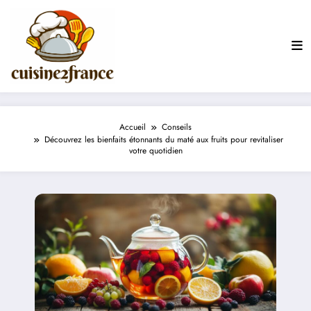
Aller
au
contenu
Accueil
Conseils
Découvrez les bienfaits étonnants du maté aux fruits pour revitaliser
votre quotidien