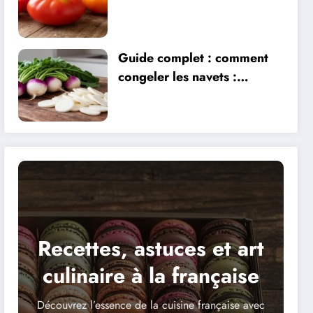
maladies : la Gardeners
Delight et ses alternatives
Guide complet : comment
congeler les navets :
astuces et techniques
essentielles pour préserver
leur fraîcheur
Recettes, astuces et art
culinaire à la française
Découvrez l’essence de la cuisine française avec